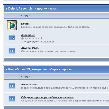
Delphi, Assembler и другие языки.
Форум
Delphi
Конференции по вопросам разработки ПО в среде Delphi.
Assembler
Да будет int и ah!
— подфорумы:
Избранное
Другие языки
Обсуждение любых языков программировния.
Разработка ПО, алгоритмы, общие вопросы
Форум
Алгоритмы
В данном разделе обсуждаются алгоритмы, отвлеченно от языка реализ
Общие вопросы разработки программ
Обсуждаются любые вопросы, касающиеся разработки программ, инструме