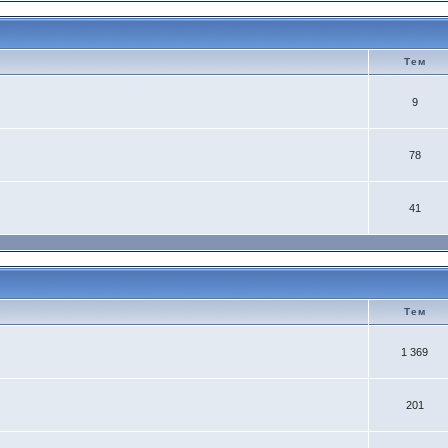
Тем
9
78
41
Тем
1 369
201