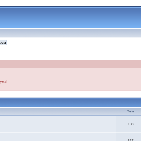
рума!
Тем
108
317