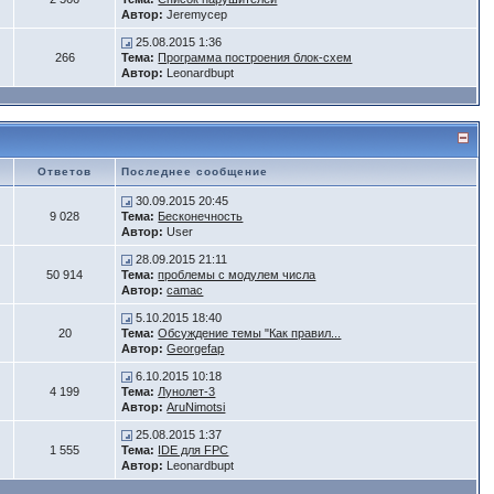
Автор:
Jeremycep
25.08.2015 1:36
266
Тема:
Программа построения блок-схем
Автор:
Leonardbupt
Ответов
Последнее сообщение
30.09.2015 20:45
9 028
Тема:
Бесконечность
Автор:
User
28.09.2015 21:11
50 914
Тема:
проблемы с модулем числа
Автор:
camac
5.10.2015 18:40
20
Тема:
Обсуждение темы "Как правил...
Автор:
Georgefap
6.10.2015 10:18
4 199
Тема:
Лунолет-3
Автор:
AruNimotsi
25.08.2015 1:37
1 555
Тема:
IDE для FPC
Автор:
Leonardbupt