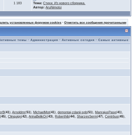
1 183
Тема:
Стихи. Из нового сборника.
Автор:
AruNimotsi
далить установленные форумом cookies
·
Отметить все сообщения прочитанными
Активные темы
·
Администрация
·
Активные сегодня
·
Самые активные
erB
(
41
),
Arnoldmr
(
51
),
MichaelMot
(
41
),
demontaj-zdanii-spb
(
51
),
ManrajusPase
(
41
),
i
(
45
),
Clinquign
(
42
),
ArinaBelikOr
(
43
),
Roberthib
(
44
),
SharzesSerm
(
47
),
Centrbus
(
45
),