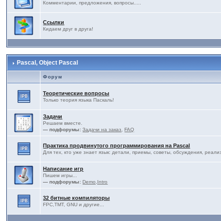
Комментарии, предложения, вопросы.....
Ссылки
Кидаем друг в друга!
Pascal, Object Pascal
Форум
Теоретические вопросы
Только теория языка Паскаль!
Задачи
Решаем вместе.
— подфорумы:
Задачи на заказ
,
FAQ
Практика продвинутого программирования на Pascal
Для тех, кто уже знает язык: детали, приемы, советы, обсуждения, реали
Написание игр
Пишем игры...
— подфорумы:
Demo,Intro
32 битные компиляторы
FPC,TMT, GNU и другие...