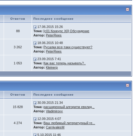
Ответов
Последнее сообщение
17.06.2015 15:26
88
Тема:
[c01 Конкурс X0] Обсуждение
Автор:
PeterRees
18.06.2015 10:48
3 262
Тема:
Русалки все-таки существуют?
Автор:
PeterRees
23.09.2015 7:41
1 053
Тема:
Как вас теперь называть?..
Автор:
Kleinerp
Ответов
Последнее сообщение
30.09.2015 21:34
15 828
Тема:
расширенный алгоритм евклид...
Автор:
Vladimirovv
12.09.2015 4:07
4 274
Тема:
Ваш любимый литературный ге...
Автор:
CarnivalesM
5.10.2015 11:46