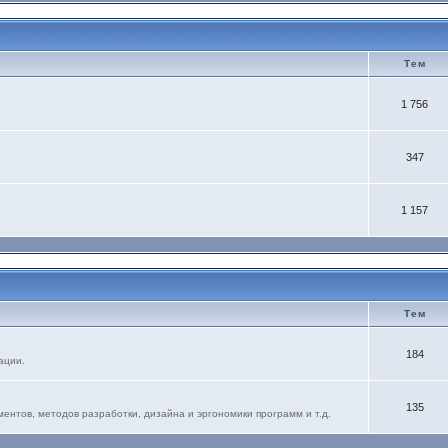
Тем
1 756
347
1 157
Тем
184
ации.
135
нтов, методов разработки, дизайна и эргономики программ и т.д.