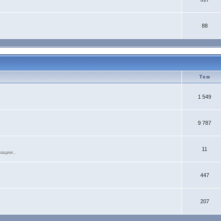
88
Тем
1 549
9 787
11
зации..
447
207