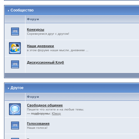
Сообщество
Форум
Конкурсы
Соревнуемся друг с другом!
Наши дневники
в этом форуме наши мысли, дневники ...
Дискуссионный Клуб
Другое
Форум
Свободное общение
Пишите что хотите и на любые темы.
— подфорумы:
Юмор
Голосования
Наши голоса!