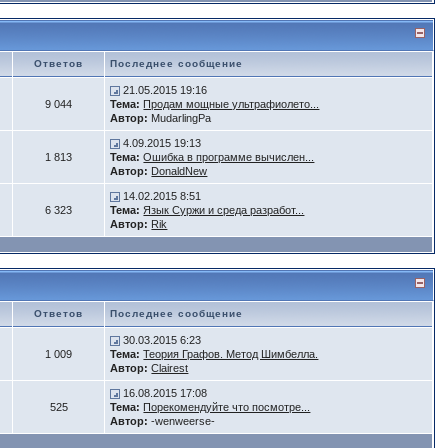
Ответов
Последнее сообщение
21.05.2015 19:16
9 044
Тема:
Продам мощные ультрафиолето...
Автор:
MudarlingPa
4.09.2015 19:13
1 813
Тема:
Ошибка в программе вычислен...
Автор:
DonaldNew
14.02.2015 8:51
6 323
Тема:
Язык Суржи и среда разработ...
Автор:
Rik
Ответов
Последнее сообщение
30.03.2015 6:23
1 009
Тема:
Теория Графов. Метод Шимбелла.
Автор:
Clairest
16.08.2015 17:08
525
Тема:
Порекомендуйте что посмотре...
Автор:
-wenweerse-