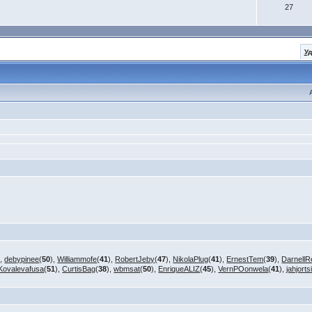
27
У
),
debypinee
(
50
),
Williammofe
(
41
),
RobertJeby
(
47
),
NikolaPlug
(
41
),
ErnestTem
(
39
),
DarnellR
Kovalevafusa
(
51
),
CurtisBag
(
38
),
wbmsat
(
50
),
EnriqueALIZ
(
45
),
VernPOonwela
(
41
),
jahjorts