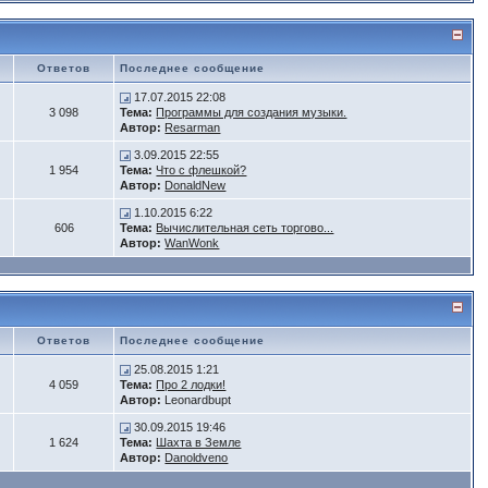
Ответов
Последнее сообщение
17.07.2015 22:08
3 098
Тема:
Программы для создания музыки.
Автор:
Resarman
3.09.2015 22:55
1 954
Тема:
Что с флешкой?
Автор:
DonaldNew
1.10.2015 6:22
606
Тема:
Вычислительная сеть торгово...
Автор:
WanWonk
Ответов
Последнее сообщение
25.08.2015 1:21
4 059
Тема:
Про 2 лодки!
Автор:
Leonardbupt
30.09.2015 19:46
1 624
Тема:
Шахта в Земле
Автор:
Danoldveno