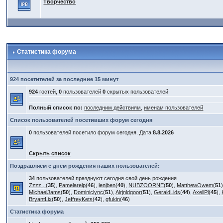
Творчество
Статистика форума
924 посетителей за последние 15 минут
924
гостей,
0
пользователей
0
скрытых пользователей
Полный список по:
последним действиям
,
именам пользователей
Список пользователей посетивших форум сегодня
0
пользователей посетило форум сегодня. Дата:
8.8.2026
Скрыть список
Поздравляем с днем рождения наших пользователей:
34
пользователей празднуют сегодня свой день рождения
Zzzz...
(
35
),
Pamelarelp
(
46
),
lenjben
(
40
),
NUBZOORNE
(
50
),
MatthewOwem
(
51
MichaelJams
(
50
),
Dominiclync
(
51
),
Alrjnldgoor
(
51
),
GeraldLids
(
44
),
AxellPl
(
45
),
BryantLix
(
50
),
JeffreyKets
(
42
),
gfukin
(
46
)
Статистика форума