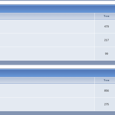
Тем
479
217
99
Тем
856
275